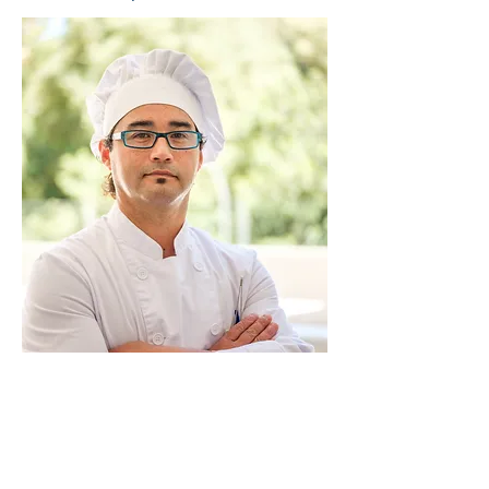
Contatti
panichelli.formazione@gmail.it
06/96004893
Via Cinquefrondi 89 (Roma)